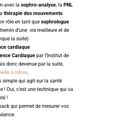
in avec la
sophro-analyse
, la
PNL
la
thérapie des mouvements
n rôle en tant que
sophrologue
hemin d’une vie meilleure et de
nque la suite)
ence cardiaque
ence Cardiaque
par l’Institut de
is donc devenue par la suite,
lle à Istres.
 simple qui agit sur la santé
e ! Oui, c’est une technique qui va
té !
dback qui permet de mesurer vos
séance.